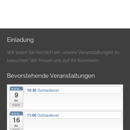
Einladung
Wir laden Sie herzlich ein, unsere Veranstaltungen zu
besuchen. Wir freuen uns auf Ihr Kommen!
Bevorstehende Veranstaltungen
AUG.
10:30
Gottesdienst
9
So.
2026
AUG.
11:00
Gottesdienst
16
So.