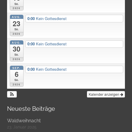
So.
2026
AUG.
0:00
Kein Gottesdienst
23
So.
2026
AUG.
0:00
Kein Gottesdienst
30
So.
2026
SEP.
0:00
Kein Gottesdienst
6
So.
2026
Kalender anzeigen
Neueste Beiträge
Waldweihnacht
23. Januar 2025