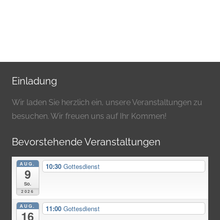
Einladung
Wir laden Sie herzlich ein, unsere Veranstaltungen zu
besuchen. Wir freuen uns auf Ihr Kommen!
Bevorstehende Veranstaltungen
AUG.
10:30
Gottesdienst
9
So.
2026
AUG.
11:00
Gottesdienst
16