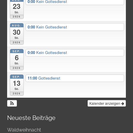
0:00
Kein Gottesdienst
23
So.
2026
AUG.
0:00
Kein Gottesdienst
30
So.
2026
SEP.
0:00
Kein Gottesdienst
6
So.
2026
SEP.
11:00
Gottesdienst
13
So.
2026
Kalender anzeigen
Neueste Beiträge
Waldweihnacht